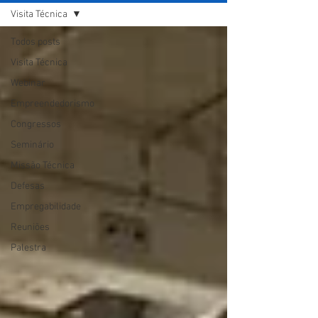
Visita Técnica
Todos posts
Visita Técnica
Webinar
Empreendedorismo
Congressos
Seminário
Missão Técnica
Defesas
Empregabilidade
Reuniões
Palestra