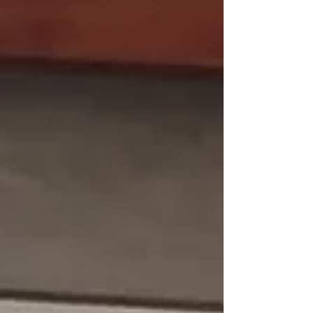
Laboratório Nacional de Luz Síncrotron (LNLS) -
Sirius, integrantes do Centro Nacional de Pesquisa em
Energia e Materiais (CNPEM), no dia 31/10/20