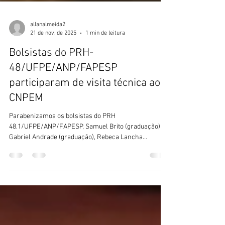
allanalmeida2
21 de nov. de 2025
1 min de leitura
Bolsistas do PRH-
48/UFPE/ANP/FAPESP
participaram de visita técnica ao
CNPEM
Parabenizamos os bolsistas do PRH
48.1/UFPE/ANP/FAPESP, Samuel Brito (graduação),
Gabriel Andrade (graduação), Rebeca Lancha
(mestrado), Jadde Secundino (Mestrado) e Marcélio
Alves (doutorado), bem como o Dr. Allan Albuquerque
(PV do PRH 48.1), que participaram de visitas técnicas
ao Laboratório Nacional de Biorrenováveis (LNBR) e